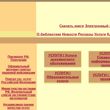
Скачать книги
Электронный 
О библиотеке
Новости
Ресурсы
Услуги
К
УСЛУГ
УСЛУГИ | Услуги
Президент РФ.
Справо
документного
Поручения
информац
обслуживания
услу
Официальный
интернет-портал
правовой информации
УСЛУГИ |
УСЛУГИ | 
Образовательные
прока
Портал гос. услуг
услуги
Российской Федерации
Министерство юстиции
РФ. Федеральный
список экстремистских
материалов
Независимая оценки
качества услуг