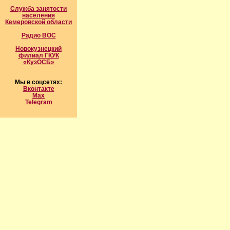
Служба занятости
населения
Кемеровской области
Радио ВОС
Новокузнецкий
филиал ГКУК
«КузОСБ»
Мы в соцсетях:
Вконтакте
Max
Telegram